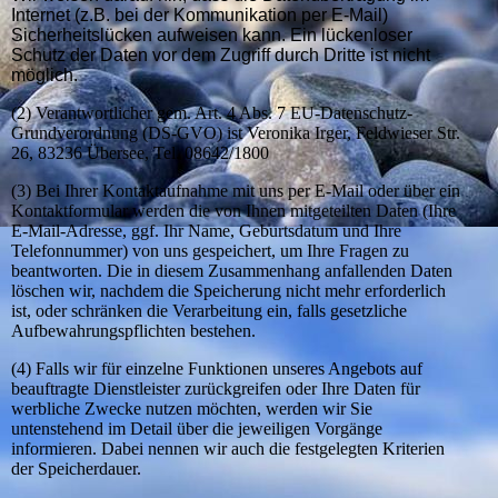
Internet (z.B. bei der Kommunikation per E-Mail)
Sicherheitslücken aufweisen kann. Ein lückenloser
Schutz der Daten vor dem Zugriff durch Dritte ist nicht
möglich.
(2) Verantwortlicher gem. Art. 4 Abs. 7 EU-Datenschutz-
Grundverordnung (DS-GVO) ist Veronika Irger, Feldwieser Str.
26, 83236 Übersee, Tel. 08642/1800
(3) Bei Ihrer Kontaktaufnahme mit uns per E-Mail oder über ein
Kontaktformular werden die von Ihnen mitgeteilten Daten (Ihre
E-Mail-Adresse, ggf. Ihr Name, Geburtsdatum und Ihre
Telefonnummer) von uns gespeichert, um Ihre Fragen zu
beantworten. Die in diesem Zusammenhang anfallenden Daten
löschen wir, nachdem die Speicherung nicht mehr erforderlich
ist, oder schränken die Verarbeitung ein, falls gesetzliche
Aufbewahrungspflichten bestehen.
(4) Falls wir für einzelne Funktionen unseres Angebots auf
beauftragte Dienstleister zurückgreifen oder Ihre Daten für
werbliche Zwecke nutzen möchten, werden wir Sie
untenstehend im Detail über die jeweiligen Vorgänge
informieren. Dabei nennen wir auch die festgelegten Kriterien
der Speicherdauer.