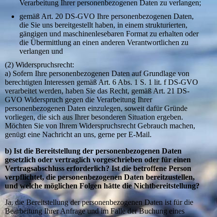
Verarbeitung Ihrer personenbezogenen Daten zu verlangen;
gemäß Art. 20 DS-GVO Ihre personenbezogenen Daten,
die Sie uns bereitgestellt haben, in einem strukturierten,
gängigen und maschinenlesebaren Format zu erhalten oder
die Übermittlung an einen anderen Verantwortlichen zu
verlangen und
(2) Widerspruchsrecht:
a) Sofern Ihre personenbezogenen Daten auf Grundlage von
berechtigten Interessen gemäß Art. 6 Abs. 1 S. 1 lit. f DS-GVO
verarbeitet werden, haben Sie das Recht, gemäß Art. 21 DS-
GVO Widerspruch gegen die Verarbeitung Ihrer
personenbezogenen Daten einzulegen, soweit dafür Gründe
vorliegen, die sich aus Ihrer besonderen Situation ergeben.
Möchten Sie von Ihrem Widerspruchsrecht Gebrauch machen,
genügt eine Nachricht an uns, gerne per E-Mail.
b) Ist die Bereitstellung der personenbezogenen Daten
gesetzlich oder vertraglich vorgeschrieben oder für einen
Vertragsabschluss erforderlich? Ist die betroffene Person
verpflichtet, die personenbezogenen Daten bereitzustellen,
und welche möglichen Folgen hätte die Nichtbereitstellung?
Ja, die Bereitstellung der personenbezogenen Daten ist für die
Bearbeitung Ihrer Anfrage und im Falle der Buchung eines