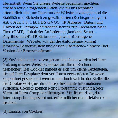
übermittelt. Wenn Sie unsere Website betrachten möchten,
erheben wir die folgenden Daten, die für uns technisch
erforderlich sind, um Ihnen unsere Website anzuzeigen und die
Stabilität und Sicherheit zu gewährleisten (Rechtsgrundlage ist
Art. 6 Abs. 1 S. 1 lit. f DS-GVO):– IP-Adresse– Datum und
Uhrzeit der Anfrage– Zeitzonendifferenz zur Greenwich Mean
Time (GMT)– Inhalt der Anforderung (konkrete Seite)–
Zugriffsstatus/HTTP-Statuscode– jeweils übertragene
Datenmenge– Website, von der die Anforderung kommt–
Browser– Betriebssystem und dessen Oberfläche– Sprache und
Version der Browsersoftware.
(2) Zusätzlich zu den zuvor genannten Daten werden bei Ihrer
Nutzung unserer Website Cookies auf Ihrem Rechner
gespeichert. Bei Cookies handelt es sich um kleine Textdateien,
die auf Ihrer Festplatte dem von Ihnen verwendeten Browser
zugeordnet gespeichert werden und durch welche der Stelle, die
den Cookie setzt (hier durch uns), bestimmte Informationen
zufließen. Cookies können keine Programme ausführen oder
Viren auf Ihren Computer übertragen. Sie dienen dazu, das
Internetangebot insgesamt nutzerfreundlicher und effektiver zu
machen.
(3) Einsatz von Cookies: