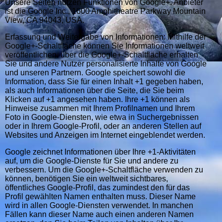
Unsere Seiten nutzen Funktionen von Google+. Anbieter
ist die Google Inc., 1600 Amphitheatre Parkway Mountain
View, CA 94043, USA.
Erfassung und Weitergabe von Informationen: Mithilfe der
Google+-Schaltfläche können Sie Informationen weltweit
veröffentlichen. über die Google+-Schaltfläche erhalten
Sie und andere Nutzer personalisierte Inhalte von Google
und unseren Partnern. Google speichert sowohl die
Information, dass Sie für einen Inhalt +1 gegeben haben,
als auch Informationen über die Seite, die Sie beim
Klicken auf +1 angesehen haben. Ihre +1 können als
Hinweise zusammen mit Ihrem Profilnamen und Ihrem
Foto in Google-Diensten, wie etwa in Suchergebnissen
oder in Ihrem Google-Profil, oder an anderen Stellen auf
Websites und Anzeigen im Internet eingeblendet werden.
Google zeichnet Informationen über Ihre +1-Aktivitäten
auf, um die Google-Dienste für Sie und andere zu
verbessern. Um die Google+-Schaltfläche verwenden zu
können, benötigen Sie ein weltweit sichtbares,
öffentliches Google-Profil, das zumindest den für das
Profil gewählten Namen enthalten muss. Dieser Name
wird in allen Google-Diensten verwendet. In manchen
Fällen kann dieser Name auch einen anderen Namen