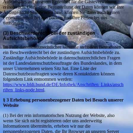
Aufenthaltes auf unserem Ferienhof für die Gästeverwaltung
erforderlich. Ohne eine Bereitstellung der Daten können wir Ihre
Anfrage nicht beantworten bzw. können Sie dann auch keinen
Ferienaufenthalt bei uns buchen und Ihre Ferien bei uns
verbringen.
(3) Beschwerderecht bei der zuständigen
Aufsichtsbehörde
Im Falle datenschutzrechtlicher Verstöße steht dem Betroffenen
ein Beschwerderecht bei der zuständigen Aufsichtsbehörde zu.
Zuständige Aufsichtsbehörde in datenschutzrechtlichen Fragen
ist der Landesdatenschutzbeauftragte des Bundeslandes, in dem
unser Unternehmen seinen Sitz hat. Eine Liste der
Datenschutzbeauftragten sowie deren Kontaktdaten können
folgendem Link entnommen werden:
https://www.bfdi.bund.de/DE/Infothek/Anschriften_Links/ansch
riften_links-node.html
.
§ 3 Erhebung personenbezogener Daten bei Besuch unserer
Website
(1) Bei der rein informatorischen Nutzung der Website, also
wenn Sie sich nicht registrieren oder uns anderweitig
Informationen übermitteln, erheben wir nur die
personenbezogenen Daten, die Ihr Browser an unseren Server