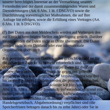
unserer berechtigtes Interesse an der Vermarktung unseres
Ferienhofes und der damit zusammenhängenden Waren und
Dienstleistungen (Art. 6 Abs. 1 lit. f DSGVO) sowie die
Durchführung vorvertraglicher Maßnahmen, die auf Ihre
Anfrage hin erfolgen, sowie die Erfüllung eines Vertrages (Art.
6 Abs. 1 lit. b DSGVO).
(7) Ihre Daten aus dem Meldeschein werden auf Verlangen den
zur Einsicht berechtigten Stellen zur Verfügung gestellt. Darüber
hinaus werden die Daten nicht an Dritte übermittelt. Die Daten
werden nicht in ein Drittland oder eine internationale
Organisation übermittelt.
Ihre personenbezogenen Daten werden gelöscht, sobald sie für
die genannten Zwecke nicht mehr erforderlich sind. Dabei kann
es vorkommen, dass personenbezogene Daten für die Zeit
aufbewahrt werden, in der Ansprüche gegen uns geltend
gemacht werden können (gesetzliche Verjährungsfrist von drei
bis zu dreißig Jahren). Zudem werden die personenbezogenen
Daten gespeichert, soweit und solange wir hierzu nach Artikel 6
Abs. 1 S. 1 lit. c DSGVO gesetzlich, insbesondere aufgrund von
melde-, steuer- und handelsrechtlichen Aufbewahrungs- und
Dokumentationspflichten (z. B. Bundesmeldegesetz,
Handelsgesetzbuch, Abgabenordnung) verpflichtet sind (die
Speicherfristen betragen danach bis zu zehn Jahre) oder Sie in