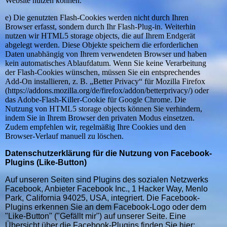
Website nutzen können.
e) Die genutzten Flash-Cookies werden nicht durch Ihren
Browser erfasst, sondern durch Ihr Flash-Plug-in. Weiterhin
nutzen wir HTML5 storage objects, die auf Ihrem Endgerät
abgelegt werden. Diese Objekte speichern die erforderlichen
Daten unabhängig von Ihrem verwendeten Browser und haben
kein automatisches Ablaufdatum. Wenn Sie keine Verarbeitung
der Flash-Cookies wünschen, müssen Sie ein entsprechendes
Add-On installieren, z. B. „Better Privacy“ für Mozilla Firefox
(https://addons.mozilla.org/de/firefox/addon/betterprivacy/) oder
das Adobe-Flash-Killer-Cookie für Google Chrome. Die
Nutzung von HTML5 storage objects können Sie verhindern,
indem Sie in Ihrem Browser den privaten Modus einsetzen.
Zudem empfehlen wir, regelmäßig Ihre Cookies und den
Browser-Verlauf manuell zu löschen.
Datenschutzerklärung für die Nutzung von Facebook-
Plugins (Like-Button)
Auf unseren Seiten sind Plugins des sozialen Netzwerks
Facebook, Anbieter Facebook Inc., 1 Hacker Way, Menlo
Park, California 94025, USA, integriert. Die Facebook-
Plugins erkennen Sie an dem Facebook-Logo oder dem
"Like-Button" ("Gefällt mir") auf unserer Seite. Eine
Übersicht über die Facebook-Plugins finden Sie hier: