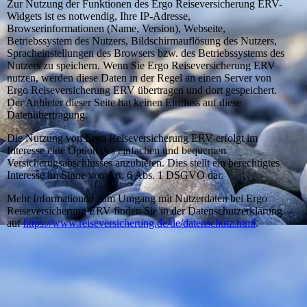
Zur Nutzung der Funktionen des Ergo Reiseversicherung ERV-
Widgets ist es notwendig, Ihre IP-Adresse,
Browserinformationen (Name, Version), Webseite,
Betriebssystem des Nutzers, Bildschirmauflösung des Nutzers,
Spracheinstellungen des Browsers bzw. des Betriebssystems des
Nutzers zu speichern. Wenn Sie Ergo Reiseversicherung ERV
nutzen, werden diese Daten in der Regel an einen Server von
Ergo Reiseversicherung ERV übertragen und dort gespeichert.
Der Anbieter dieser Seite hat keinen Einfluss auf diese
Datenübertragung.
Die Nutzung von Ergo Reiseversicherung ERV erfolgt im
Interesse eine Option des einfachen und bequemen
Versicherugsabschlusses anzubieten. Dies stellt ein berechtigtes
Interesse im Sinne von Art. 6 Abs. 1 DSGVO dar.
Mehr Informationen zum Umgang mit Nutzerdaten bei Ergo
Reiseversicherung ERV finden Sie in der Datenschutzerklärung
auf
https://www.reiseversicherung.de/de/datenschutz.html
.