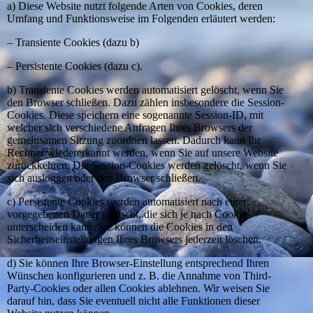
a) Diese Website nutzt folgende Arten von Cookies, deren
Umfang und Funktionsweise im Folgenden erläutert werden:
– Transiente Cookies (dazu b)
– Persistente Cookies (dazu c).
b) Transiente Cookies werden automatisiert gelöscht, wenn Sie
den Browser schließen. Dazu zählen insbesondere die Session-
Cookies. Diese speichern eine sogenannte Session-ID, mit
welcher sich verschiedene Anfragen Ihres Browsers der
gemeinsamen Sitzung zuordnen lassen. Dadurch kann Ihr
Rechner wiedererkannt werden, wenn Sie auf unsere Website
zurückkehren. Die Session-Cookies werden gelöscht, wenn Sie
sich ausloggen oder den Browser schließen.
c) Persistente Cookies werden automatisiert nach einer
vorgegebenen Dauer gelöscht, die sich je nach Cookie
unterscheiden kann. Sie können die Cookies in den
Sicherheitseinstellungen Ihres Browsers jederzeit löschen.
d) Sie können Ihre Browser-Einstellung entsprechend Ihren
Wünschen konfigurieren und z. B. die Annahme von Third-
Party-Cookies oder allen Cookies ablehnen. Wir weisen Sie
darauf hin, dass Sie eventuell nicht alle Funktionen dieser