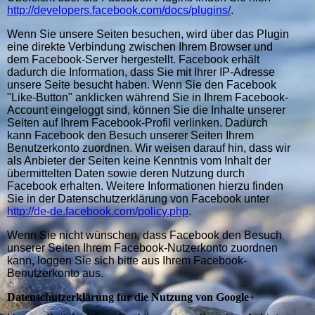
http://developers.facebook.com/docs/plugins/
.
Wenn Sie unsere Seiten besuchen, wird über das Plugin
eine direkte Verbindung zwischen Ihrem Browser und
dem Facebook-Server hergestellt. Facebook erhält
dadurch die Information, dass Sie mit Ihrer IP-Adresse
unsere Seite besucht haben. Wenn Sie den Facebook
"Like-Button" anklicken während Sie in Ihrem Facebook-
Account eingeloggt sind, können Sie die Inhalte unserer
Seiten auf Ihrem Facebook-Profil verlinken. Dadurch
kann Facebook den Besuch unserer Seiten Ihrem
Benutzerkonto zuordnen. Wir weisen darauf hin, dass wir
als Anbieter der Seiten keine Kenntnis vom Inhalt der
übermittelten Daten sowie deren Nutzung durch
Facebook erhalten. Weitere Informationen hierzu finden
Sie in der Datenschutzerklärung von Facebook unter
http://de-de.facebook.com/policy.php
.
Wenn Sie nicht wünschen, dass Facebook den Besuch
unserer Seiten Ihrem Facebook-Nutzerkonto zuordnen
kann, loggen Sie sich bitte aus Ihrem Facebook-
Benutzerkonto aus.
Datenschutzerklärung für die Nutzung von Google+